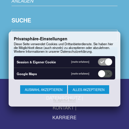
ANLAGEN
SUCHE
Privatsphäre-Einstellungen
Diese Seite verwendet Cookies und Drittanbieterdienste. Sie haben hier
die Möglichkeit diese (auch einzeln) zu akzeptieren oder abzulehnen.
Weitere Informationen in unserer
Datenschutzerklärung
.
RÜCKRUF BITTE
Session & Eigener Cookie
[mehr erfahren]
Google Maps
[mehr erfahren]
IMPRESSUM
AUSWAHL AKZEPTIEREN
ALLES AKZEPTIEREN
DATENSCHUTZ
by agentur fenzl
KONTAKT
KARRIERE