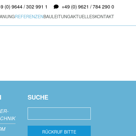
9 (0) 9644 / 302 991 1
+49 (0) 9621 / 784 290 0
LANUNG
REFERENZEN
BAULEITUNG
AKTUELLES
KONTAKT
N
SUCHE
DER-
CHNIK
OM
RÜCKRUF BITTE