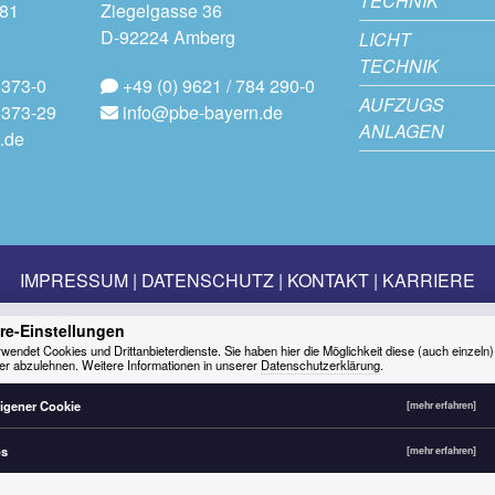
TECHNIK
181
Ziegelgasse 36
D-92224 Amberg
LICHT
TECHNIK
 373-0
+49 (0) 9621 / 784 290-0
AUFZUGS
 373-29
info@pbe-bayern.de
ANLAGEN
.de
IMPRESSUM
DATENSCHUTZ
KONTAKT
KARRIERE
re-Einstellungen
wendet Cookies und Drittanbieterdienste. Sie haben hier die Möglichkeit diese (auch einzeln)
er abzulehnen. Weitere Informationen in unserer
Datenschutzerklärung
.
igener Cookie
[mehr erfahren]
ps
[mehr erfahren]