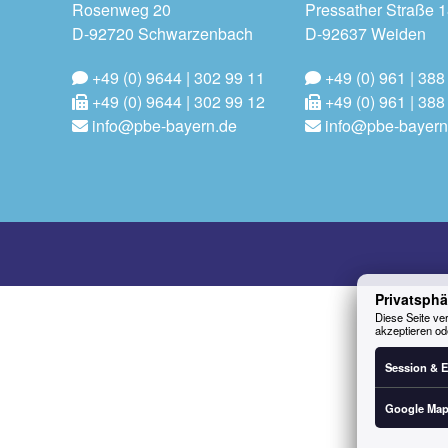
Rosenweg 20
Pressather Straße 
D-92720 Schwarzenbach
D-92637 Weiden
+49 (0) 9644 | 302 99 11
+49 (0) 961 | 388
+49 (0) 9644 | 302 99 12
+49 (0) 961 | 388
info@pbe-bayern.de
info@pbe-bayern
Privatsphä
Diese Seite ver
akzeptieren od
Session & E
Google Ma