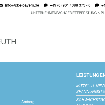
info@pbe-bayern.de
+49 (0) 961 / 388 373 - 0
+4
UNTERNEHMEN
FACHGEBIETE
BERATUNG & P
EUTH
LEISTUNGE
MITTEL- U. NIE
SPANNUNGSTE
SCHWACHSTR
Amberg