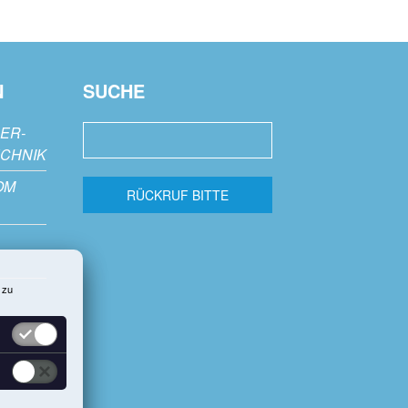
N
SUCHE
DER-
CHNIK
OM
RÜCKRUF BITTE
 zu