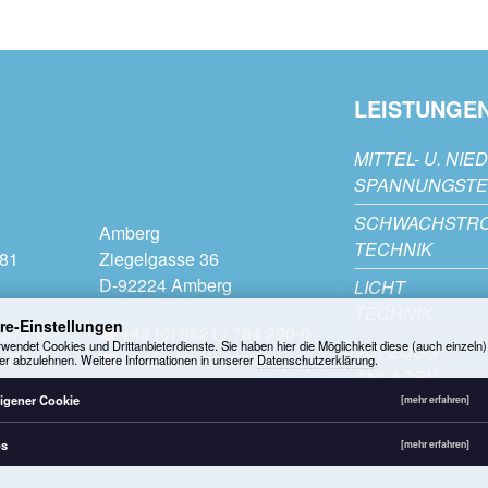
LEISTUNGE
MITTEL- U. NIE
SPANNUNGSTE
SCHWACHSTR
Amberg
TECHNIK
181
Ziegelgasse 36
D-92224 Amberg
LICHT
TECHNIK
re-Einstellungen
 373-0
+49 (0) 9621 / 784 290-0
wendet Cookies und Drittanbieterdienste. Sie haben hier die Möglichkeit diese (auch einzeln)
AUFZUGS
 373-29
info@pbe-bayern.de
er abzulehnen. Weitere Informationen in unserer
Datenschutzerklärung
.
ANLAGEN
.de
igener Cookie
[mehr erfahren]
ps
[mehr erfahren]