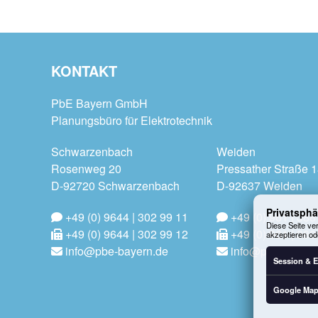
KONTAKT
PbE Bayern GmbH
Planungsbüro für Elektrotechnik
Schwarzenbach
Weiden
Rosenweg 20
Pressather Straße 
D-92720 Schwarzenbach
D-92637 Weiden
Privatsphä
+49 (0) 9644 | 302 99 11
+49 (0) 961 | 388
Diese Seite ver
+49 (0) 9644 | 302 99 12
+49 (0) 961 | 388
akzeptieren od
info@pbe-bayern.de
info@pbe-bayern
Session & E
Google Ma