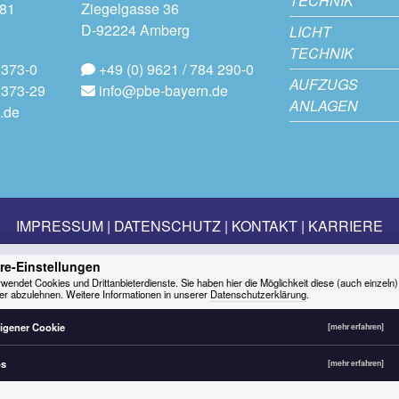
TECHNIK
181
Ziegelgasse 36
D-92224 Amberg
LICHT
TECHNIK
 373-0
+49 (0) 9621 / 784 290-0
AUFZUGS
 373-29
info@pbe-bayern.de
ANLAGEN
.de
IMPRESSUM
DATENSCHUTZ
KONTAKT
KARRIERE
re-Einstellungen
wendet Cookies und Drittanbieterdienste. Sie haben hier die Möglichkeit diese (auch einzeln)
er abzulehnen. Weitere Informationen in unserer
Datenschutzerklärung
.
igener Cookie
[mehr erfahren]
ps
[mehr erfahren]