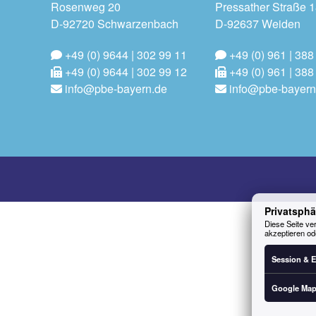
Rosenweg 20
Pressather Straße 
D-92720 Schwarzenbach
D-92637 Weiden
+49 (0) 9644 | 302 99 11
+49 (0) 961 | 388
+49 (0) 9644 | 302 99 12
+49 (0) 961 | 388
info@pbe-bayern.de
info@pbe-bayern
Privatsphä
Diese Seite ver
akzeptieren od
Session & E
Google Ma