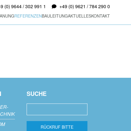
9 (0) 9644 / 302 991 1
+49 (0) 9621 / 784 290 0
LANUNG
REFERENZEN
BAULEITUNG
AKTUELLES
KONTAKT
N
SUCHE
DER-
CHNIK
OM
RÜCKRUF BITTE