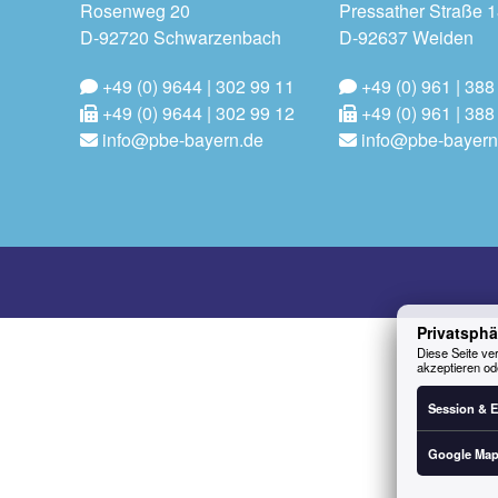
Rosenweg 20
Pressather Straße 
D-92720 Schwarzenbach
D-92637 Weiden
+49 (0) 9644 | 302 99 11
+49 (0) 961 | 388
+49 (0) 9644 | 302 99 12
+49 (0) 961 | 388
info@pbe-bayern.de
info@pbe-bayern
Privatsphä
Diese Seite ver
akzeptieren od
Session & E
Google Ma