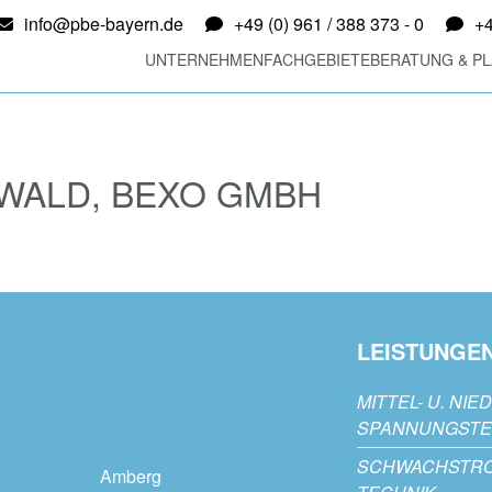
info@pbe-bayern.de
+49 (0) 961 / 388 373 - 0
+4
UNTERNEHMEN
FACHGEBIETE
BERATUNG & P
WALD, BEXO GMBH
LEISTUNGE
MITTEL- U. NIE
SPANNUNGSTE
SCHWACHSTR
Amberg