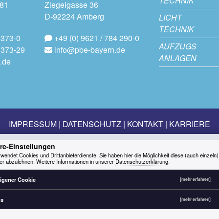
TECHNIK
181
Ziegelgasse 36
D-92224 Amberg
LICHT
TECHNIK
 373-0
+49 (0) 9621 / 784 290-0
AUFZUGS
 373-29
info@pbe-bayern.de
ANLAGEN
.de
IMPRESSUM
DATENSCHUTZ
KONTAKT
KARRIERE
re-Einstellungen
wendet Cookies und Drittanbieterdienste. Sie haben hier die Möglichkeit diese (auch einzeln)
er abzulehnen. Weitere Informationen in unserer
Datenschutzerklärung
.
igener Cookie
[mehr erfahren]
ps
[mehr erfahren]