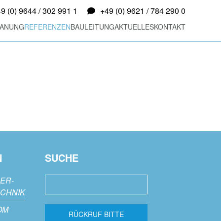
9 (0) 9644 / 302 991 1
+49 (0) 9621 / 784 290 0
LANUNG
REFERENZEN
BAULEITUNG
AKTUELLES
KONTAKT
N
SUCHE
DER-
CHNIK
OM
RÜCKRUF BITTE